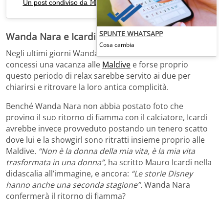
Un post condiviso da 𝕄𝔸𝕌ℝ𝕆 𝕀ℂ𝔸ℝ𝔻𝕀 (@mauroicardi)
SPUNTE WHATSAPP
Wanda Nara e Icardi di nuovo insieme
Cosa cambia
Negli ultimi giorni Wanda Nara e Mauro Icardi si sono
concessi una vacanza alle
Maldive
e forse proprio
questo periodo di relax sarebbe servito ai due per
chiarirsi e ritrovare la loro antica complicità.
Benché Wanda Nara non abbia postato foto che
provino il suo ritorno di fiamma con il calciatore, Icardi
avrebbe invece provveduto postando un tenero scatto
dove lui e la showgirl sono ritratti insieme proprio alle
Maldive
. “Non è la donna della mia vita, è la mia vita
trasformata in una donna”
, ha scritto Mauro Icardi nella
didascalia all’immagine, e ancora:
“Le storie Disney
hanno anche una seconda stagione”.
Wanda Nara
confermerà il ritorno di fiamma?