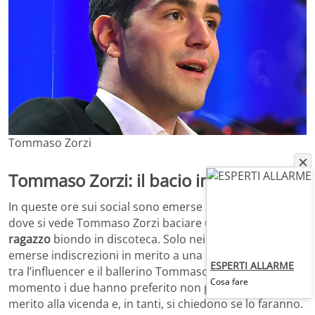
Tommaso Zorzi
Tommaso Zorzi: il bacio in discoteca
In queste ore sui social sono emerse alcune immagini
dove si vede Tommaso Zorzi baciare un
misterioso
ragazzo
biondo in discoteca. Solo nei giorni scorsi sono
emerse indiscrezioni in merito a una presunta rottura
ESPERTI ALLARME
tra l’influencer e il ballerino Tommaso Stanzani, ma al
Cosa fare
momento i due hanno preferito non proferire parola in
merito alla vicenda e, in tanti, si chiedono se lo faranno.