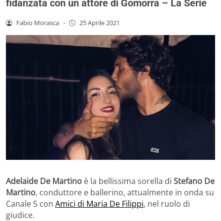
fidanzata con un attore di Gomorra – La Serie
Fabio Morasca
-
25 Aprile 2021
Adelaide De Martino
è la bellissima sorella di
Stefano De
Martino
, conduttore e ballerino, attualmente in onda su
Canale 5 con
Amici di Maria De Filippi
, nel ruolo di
giudice.