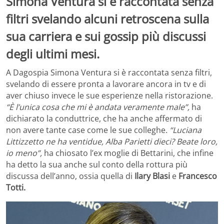
Simona Ventura si è raccontata senza
filtri svelando alcuni retroscena sulla
sua carriera e sui gossip più discussi
degli ultimi mesi.
A Dagospia Simona Ventura si è raccontata senza filtri,
svelando di essere pronta a lavorare ancora in tv e di
aver chiuso invece le sue esperienze nella ristorazione.
“È l’unica cosa che mi è andata veramente male”,
ha
dichiarato la conduttrice, che ha anche affermato di
non avere tante case come le sue colleghe.
“Luciana
Littizzetto ne ha ventidue, Alba Parietti dieci? Beate loro,
io meno”,
ha chiosato l’ex moglie di Bettarini, che infine
ha detto la sua anche sul conto della rottura più
discussa dell’anno, ossia quella di
Ilary Blasi
e
Francesco
Totti.