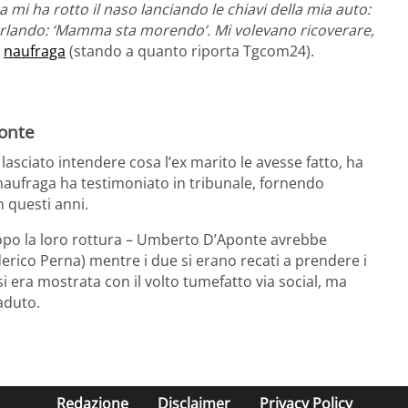
mi ha rotto il naso lanciando le chiavi della mia auto:
i urlando: ‘Mamma sta morendo’. Mi volevano ricoverare,
x
naufraga
(stando a quanto riporta Tgcom24).
onte
lasciato intendere cosa l’ex marito le avesse fatto, ha
 naufraga ha testimoniato in tribunale, fornendo
n questi anni.
dopo la loro rottura – Umberto D’Aponte avrebbe
erico Perna) mentre i due si erano recati a prendere i
 si era mostrata con il volto tumefatto via social, ma
aduto.
Redazione
Disclaimer
Privacy Policy