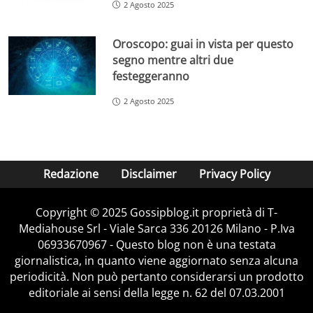
2 Agosto 2025
Oroscopo: guai in vista per questo
segno mentre altri due
festeggeranno
2 Agosto 2025
Redazione
Disclaimer
Privacy Policy
Copyright © 2025 Gossipblog.it proprietà di T-
Mediahouse Srl - Viale Sarca 336 20126 Milano - P.Iva
06933670967 - Questo blog non è una testata
giornalistica, in quanto viene aggiornato senza alcuna
periodicità. Non può pertanto considerarsi un prodotto
editoriale ai sensi della legge n. 62 del 07.03.2001