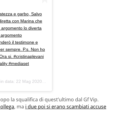
catezza e garbo, Salvo
diretta con Marina che
 argomento lo diverta
n argomento
nderò il testimone e
per sempre. P.s. Non ho
ra si. #cristinaplevani
ality #mediaset
 in data:
22 Mag 2020 alle ore 12:53 PDT
dopo la squalifica di quest’ultimo dal Gf Vip.
collega
, ma
i due poi si erano scambiati accuse