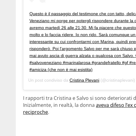
Questo è il passaggio del testimone che con tatto, deli
Veneziano mi porge per potergli rispondere durante la 
avremo martedì 26 alle 21:30. Mi fa piacere che questo
molto e lo faccia ridere. Io non rido. Sarà comunque u
interessante su cui confrontarmi con Marina, quindi pre
risponderò. Poi l'argomento Salvo per me sarà chiuso 
mai avuto ascia di guerra alzata o qualcosa con Salvo. O
#salvoveneziano #marinalarosa #grandefratello #gf #re
#amiciza (che non è mai esistita)
Un post condiviso da
Cristina Plevani
(@cristinaplevani)
I rapporti tra Cristina e Salvo si sono deteriorati 
Inizialmente, in realtà, la donna
aveva difeso l’ex 
reciproche
.