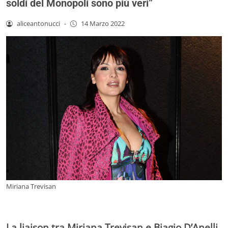
soldi del Monopoli sono più veri”
aliceantonucci
-
14 Marzo 2022
Miriana Trevisan
La liaison tra Miriana Trevisan e Biagio D’Anelli