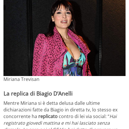
Miriana Trevisan
La replica di Biagio D’Anelli
Mentre Miriana si è detta delusa dalle ultime
dichiarazioni fatte da Biagio in diretta tv, lo stesso ex
concorrente ha
replicato
contro di lei via social: “
Hai
registrato giovedì mattina e mi hai lasciato senza