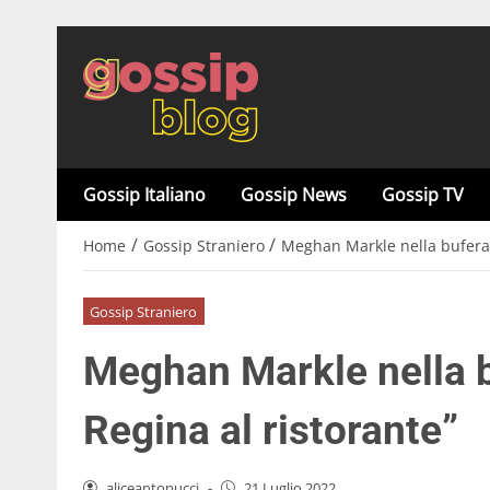
Gossip Italiano
Gossip News
Gossip TV
/
/
Home
Gossip Straniero
Meghan Markle nella bufera: 
Gossip Straniero
Meghan Markle nella b
Regina al ristorante”
aliceantonucci
-
21 Luglio 2022