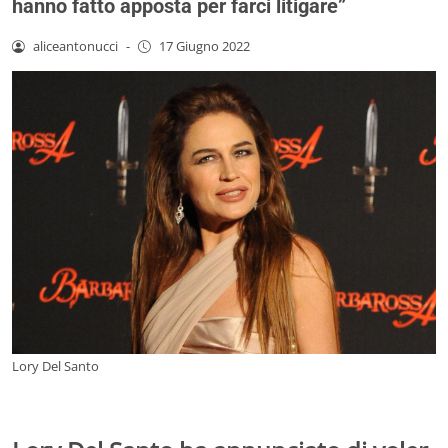
hanno fatto apposta per farci litigare”
aliceantonucci
-
17 Giugno 2022
Lory Del Santo