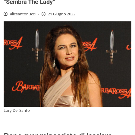
“Sembra The Lady”
aliceantonucci
-
21 Giugno 2022
Lory Del Santo