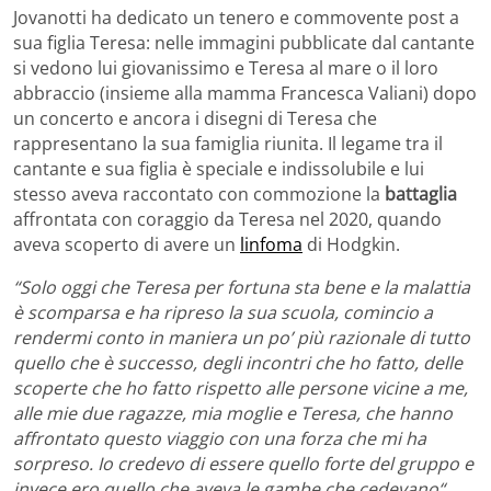
Jovanotti ha dedicato un tenero e commovente post a
sua figlia Teresa: nelle immagini pubblicate dal cantante
si vedono lui giovanissimo e Teresa al mare o il loro
abbraccio (insieme alla mamma Francesca Valiani) dopo
un concerto e ancora i disegni di Teresa che
rappresentano la sua famiglia riunita. Il legame tra il
cantante e sua figlia è speciale e indissolubile e lui
stesso aveva raccontato con commozione la
battaglia
affrontata con coraggio da Teresa nel 2020, quando
aveva scoperto di avere un
linfoma
di Hodgkin.
“Solo oggi che Teresa per fortuna sta bene e la malattia
è scomparsa e ha ripreso la sua scuola, comincio a
rendermi conto in maniera un po’ più razionale di tutto
quello che è successo, degli incontri che ho fatto, delle
scoperte che ho fatto rispetto alle persone vicine a me,
alle mie due ragazze, mia moglie e Teresa, che hanno
affrontato questo viaggio con una forza che mi ha
sorpreso. Io credevo di essere quello forte del gruppo e
invece ero quello che aveva le gambe che cedevano“,