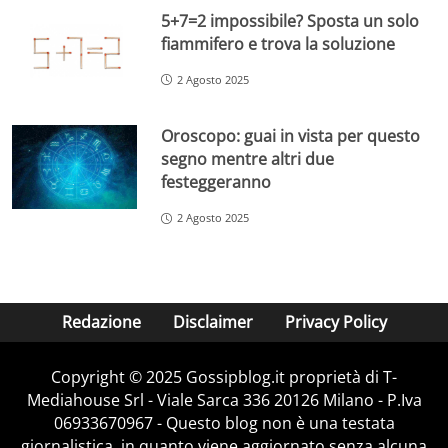
5+7=2 impossibile? Sposta un solo
fiammifero e trova la soluzione
2 Agosto 2025
Oroscopo: guai in vista per questo
segno mentre altri due
festeggeranno
2 Agosto 2025
Redazione
Disclaimer
Privacy Policy
Copyright © 2025 Gossipblog.it proprietà di T-
Mediahouse Srl - Viale Sarca 336 20126 Milano - P.Iva
06933670967 - Questo blog non è una testata
giornalistica, in quanto viene aggiornato senza alcuna