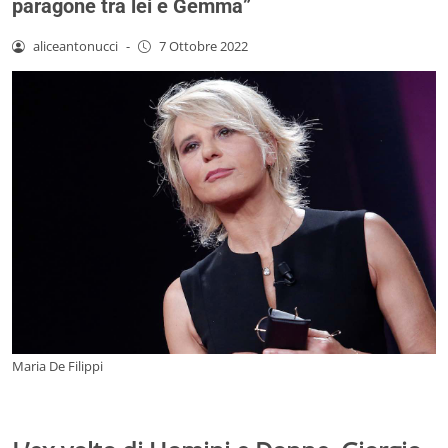
paragone tra lei e Gemma”
aliceantonucci
-
7 Ottobre 2022
Maria De Filippi