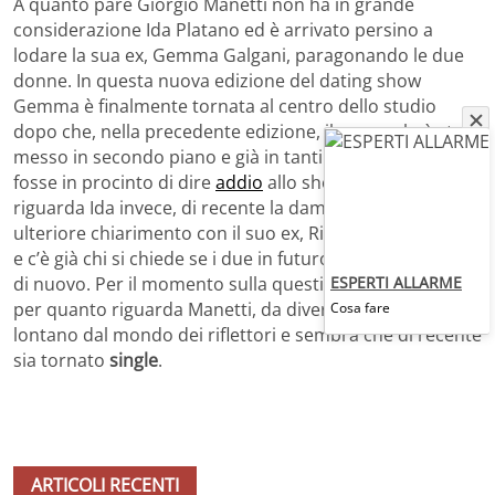
A quanto pare Giorgio Manetti non ha in grande
considerazione Ida Platano ed è arrivato persino a
lodare la sua ex, Gemma Galgani, paragonando le due
donne. In questa nuova edizione del dating show
Gemma è finalmente tornata al centro dello studio
dopo che, nella precedente edizione, il suo ruolo è stato
messo in secondo piano e già in tanti pensavano che
fosse in procinto di dire
addio
allo show. Per quanto
riguarda Ida invece, di recente la dama ha avuto un
ulteriore chiarimento con il suo ex, Riccardo Guarnieri,
e c’è già chi si chiede se i due in futuro si
riavvicineranno
ESPERTI ALLARME
di nuovo. Per il momento sulla questione tutto tace e,
per quanto riguarda Manetti, da diversi anni ormai è
Cosa fare
lontano dal mondo dei riflettori e sembra che di recente
sia tornato
single
.
ARTICOLI RECENTI