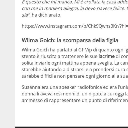
È questo che mi manca. Mi è crollata la casa addos
con me in maniera allegra, la devo riavere felice. 
sia”,
ha dichiarato.
https://www.instagram.com/p/Chk9Qwhs3Kr/?hl=
Wilma Goich: la scomparsa della figlia
Wilma Goich ha parlato al GF Vip di quanto ogni 
stento è riuscita a trattenere le sue
lacrime
di com
solita inviarle ogni mattina appena sveglia. La can
starebbe aiutando a distrarsi e a prendersi cura
sarebbe difficile non pensare ogni giorno alla s
Susanna era una speaker radiofonica ed era l’unic
donna li aveva resi nonni di un nipote a cui oggi 
ammesso di rappresentare un punto di riferimen