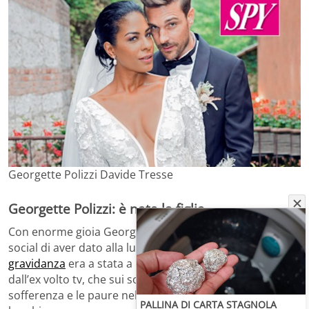
Georgette Polizzi Davide Tresse
Georgette Polizzi: è nata la figlia
Con enorme gioia Georgette Polizzi ha annunciato via
social di aver dato alla luce la sua prima figlia. La
gravidanza
era a stata a lungo cercata e desiderata
dall’ex volto tv, che sui social non ha nascosto la grande
sofferenza e le paure nel non riuscire ad avere un
PALLINA DI CARTA STAGNOLA