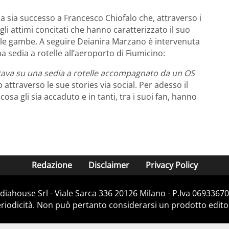
sia successo a Francesco Chiofalo che, attraverso i
li attimi concitati che hanno caratterizzato il suo
le gambe. A seguire Deianira Marzano è intervenuta
na sedia a rotelle all’aeroporto di Fiumicino:
tava su una sedia a rotelle accompagnato da un OS
p attraverso le sue stories via social. Per adesso il
osa gli sia accaduto e in tanti, tra i suoi fan, hanno
Redazione
Disclaimer
Privacy Policy
iahouse Srl - Viale Sarca 336 20126 Milano - P.Iva 06933670
iodicità. Non può pertanto considerarsi un prodotto editoria