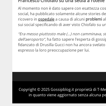
Francesco Chiofalo su una sedia a rotelle
Al momento non è dato sapere con esattezza cosa 
social, ha pubblicato solamente alcune stories deg
ricovero in
ospedale
a causa di alcuni
problemi
al
sui social specificando di aver visto Chiofalo su u
“Era messo piuttosto male (…) non camminava, s
dell’aeroporto”
, ha fatto sapere l’esperta di gossi
fidanzato di Drusilla Gucci non ha ancora svelato c
espresso la loro preoccupazione per lui.
Copyright © 2025 Gossipblog.it proprietà di T-Med
in quanto viene aggiornato senza alcuna per