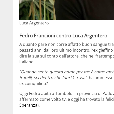
Luca Argentero
Fedro Francioni contro Luca Argentero
A quanto pare non corre affatto buon sangue tra
passati anni dal loro ultimo incontro, l’ex gieffi
dire la sua sul conto dell’attore, che nel frattemp
italiano.
“Quando sento questo nome per me è come mettere
fratelli, sia dentro che fuori l
a
casa”,
ha ammesso F
ex coinquilino?
Oggi Fedro abita a Tombolo, in provincia di Padov
affermato come volto tv, e oggi ha trovato la felic
Speranza
).