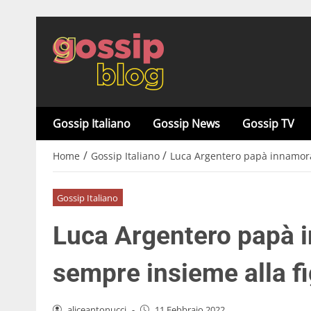
Gossip Italiano
Gossip News
Gossip TV
/
/
Home
Gossip Italiano
Luca Argentero papà innamorat
Gossip Italiano
Luca Argentero papà i
sempre insieme alla f
aliceantonucci
-
11 Febbraio 2022