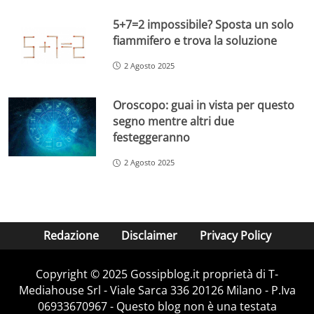
5+7=2 impossibile? Sposta un solo
fiammifero e trova la soluzione
2 Agosto 2025
Oroscopo: guai in vista per questo
segno mentre altri due
festeggeranno
2 Agosto 2025
Redazione
Disclaimer
Privacy Policy
Copyright © 2025 Gossipblog.it proprietà di T-
Mediahouse Srl - Viale Sarca 336 20126 Milano - P.Iva
06933670967 - Questo blog non è una testata