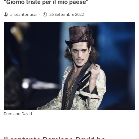
“Giorno triste per il mio paese”
aliceantonucci
-
26 Settembre 2022
Damiano David