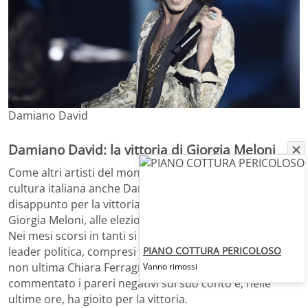
Damiano David
Damiano David: la vittoria di Giorgia Meloni
Come altri artisti del mondo dello spettacolo e della
cultura italiana anche Damiano David ha espresso il suo
disappunto per la vittoria della leader di Fratelli D’Italia,
Giorgia Meloni, alle elezioni politiche del 25 settembre.
Nei mesi scorsi in tanti si erano espressi contro la
PIANO COTTURA PERICOLOSO
leader politica, compresi Elodie,
Vanessa Incontrada
e
non ultima Chiara Ferragni. Giorgia Meloni non ha
Vanno rimossi
commentato i pareri negativi sul suo conto e, nelle
ultime ore, ha gioito per la vittoria.