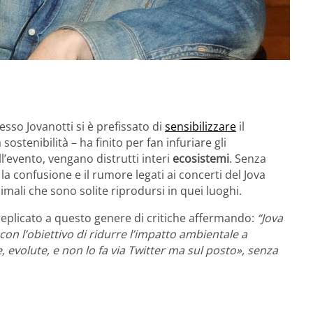
tesso Jovanotti si è prefissato di
sensibilizzare
il
sostenibilità – ha finito per fan infuriare gli
l’evento, vengano distrutti interi
ecosistemi
. Senza
a confusione e il rumore legati ai concerti del Jova
imali che sono solite riprodursi in quei luoghi.
 replicato a questo genere di critiche affermando:
“Jova
n l’obiettivo di ridurre l’impatto ambientale a
e, evolute, e non lo fa via Twitter ma sul posto», senza