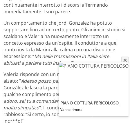
continuamente interrotto i discorsi affermando
immediatamente il suo parere.
Un comportamento che Jordi Gonzalez ha potuto
sopportare fino ad un certo punto. Gli animi in studio si
scaldano e Valeria ha nuovamente interrotto un
concetto espresso da un’ospite. Il conduttore a quel
punto invita la Marini alla calma con una discutibile
espressione: “
Ma nelle trasmissioni in Italia siete
abituati a parlare tutti insieme?
”
Valeria risponde con un no secco indicandole il dito
alzato: “
Adesso posso parlare?
” chiede quasi stizzita.
Gonzàlez le lascia la parola, mentre Valeria gli lascia
qualche complimento per ristabilire l’armonia: “
Io ti
adoro, sei tu a comandare il programma. Sei sempre
PIANO COTTURA PERICOLOSO
molto simpatico
“. Il conduttore così le risponde
Vanno rimossi
rabbioso: “Sì certo, io sono carino e simpatico ma mi
inc***o!”