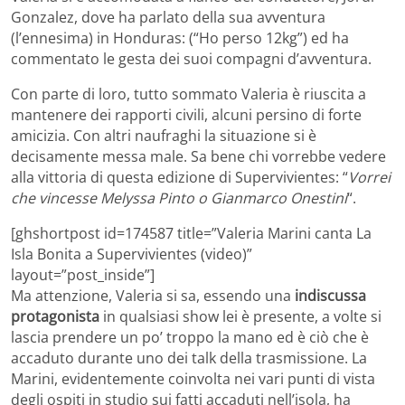
Gonzalez, dove ha parlato della sua avventura
(l’ennesima) in Honduras: (“Ho perso 12kg”) ed ha
commentato le gesta dei suoi compagni d’avventura.
Con parte di loro, tutto sommato Valeria è riuscita a
mantenere dei rapporti civili, alcuni persino di forte
amicizia. Con altri naufraghi la situazione si è
decisamente messa male. Sa bene chi vorrebbe vedere
alla vittoria di questa edizione di Supervivientes: “
Vorrei
che vincesse Melyssa Pinto o Gianmarco Onestini
“.
[ghshortpost id=174587 title=”Valeria Marini canta La
Isla Bonita a Supervivientes (video)”
layout=”post_inside”]
Ma attenzione, Valeria si sa, essendo una
indiscussa
protagonista
in qualsiasi show lei è presente, a volte si
lascia prendere un po’ troppo la mano ed è ciò che è
accaduto durante uno dei talk della trasmissione. La
Marini, evidentemente coinvolta nei vari punti di vista
degli ospiti in studio sui fatti accaduti nell’isola, ha