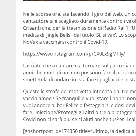
Nelle scorse ore, sta facendo il giro del web, u
cantautore si è scagliato duramente contro i viro
Crisanti
che, per la trasmissione di Radio Rai 1, 
inedita di ‘Jingle Bells’, dal titolo ‘Sì, sì vax’. Lo s
NoVax a vaccinarsi contro il Covid-19.
https://www.instagram.com/p/CX0Lx9gMhIy/
Lasciate che a cantare e a tornare sul palco siano
anni che molti di noi non possono fare il proprio m
smettetela di andare in tv a fare i pagliacci e le sta
Queste le strofe del motivetto intonato dai tre med
vacciniamoci/ Se tranquillo vuoi stare i nonni non 
vuoi andare al bar Felice a festeggiar/Le dosi dev
fare l’iniezione/Proteggi gli altri oltre a protegge
Covid non ci sarà più se ci aiuti anche tu/Per il c
[ghshortpost id=174350 title=”Ultimo, la dedica a