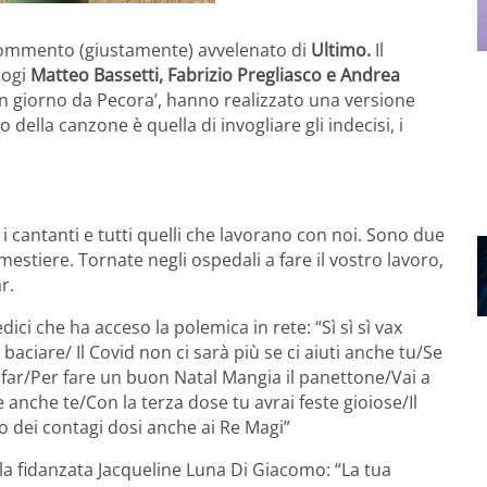
n commento (giustamente) avvelenato di
Ultimo.
Il
logi
Matteo Bassetti, Fabrizio Pregliasco e Andrea
‘Un giorno da Pecora’, hanno realizzato una versione
copo della canzone è quella di invogliare gli indecisi, i
 i cantanti e tutti quelli che lavorano con noi. Sono due
estiere. Tornate negli ospedali a fare il vostro lavoro,
r.
ici che ha acceso la polemica in rete: “Sì sì sì vax
baciare/ Il Covid non ci sarà più se ci aiuti anche tu/Se
i far/Per fare un buon Natal Mangia il panettone/Vai a
re anche te/Con la terza dose tu avrai feste gioiose/Il
alo dei contagi dosi anche ai Re Magi”
lla fidanzata Jacqueline Luna Di Giacomo: “La tua