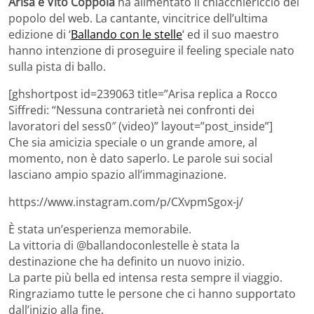
Arisa e Vito Coppola
ha alimentato il chiacchiericcio del
popolo del web. La cantante, vincitrice dell’ultima
edizione di ‘
Ballando con le stelle
‘ ed il suo maestro
hanno intenzione di proseguire il feeling speciale nato
sulla pista di ballo.
[ghshortpost id=239063 title=”Arisa replica a Rocco
Siffredi: “Nessuna contrarietà nei confronti dei
lavoratori del sess0″ (video)” layout=”post_inside”]
Che sia amicizia speciale o un grande amore, al
momento, non è dato saperlo. Le parole sui social
lasciano ampio spazio all’immaginazione.
https://www.instagram.com/p/CXvpmSgox-j/
È stata un’esperienza memorabile.
La vittoria di @ballandoconlestelle è stata la
destinazione che ha definito un nuovo inizio.
La parte più bella ed intensa resta sempre il viaggio.
Ringraziamo tutte le persone che ci hanno supportato
dall’inizio alla fine.