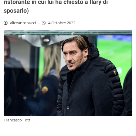
ristorante in cui lui ha chiesto a Ilary di
sposarlo)
aliceantonucci
-
4 Ottobre 2022
Francesco Totti