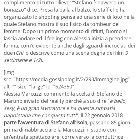
complimento di tutto rilievo: “Stefano è davvero un
bonazzo” dice. Presa la palla al balzo, lo staff che ha
organizzato lo shooting pensa ad una serie di foto nella
quale Stefano mostra il suo fisico da tombeur de
femme. Dopo un primo momento di rifiuti, l’uomo si
lascia andare ed il feeling con Alessia inizia a prendere
forma, com’è evidente anche dagli sguardi incrociati dei
due (
Chi
lo descrive come una scena degna del film
9
settimane e 1/2
).
[img
src=”https://media.gossipblog.it/2/293/immagine.jpg”
alt=”” size=”large” id=”624350″]
Alessia Marcuzzi commentò la scelta di Stefano de
Martino inviato del reality perché a suo dire “
è bello,
sexy, è un gran lavoratore e ha questa simpatia
napoletana che conquista tutti
“. Il 22 gennaio 2018
parte l’avventura di Stefano all’Isola
, passano 85 giorni
prima di riabbracciare la Marcuzzi in studio con
un’entrata spettacolare: corre verso la conduttrice