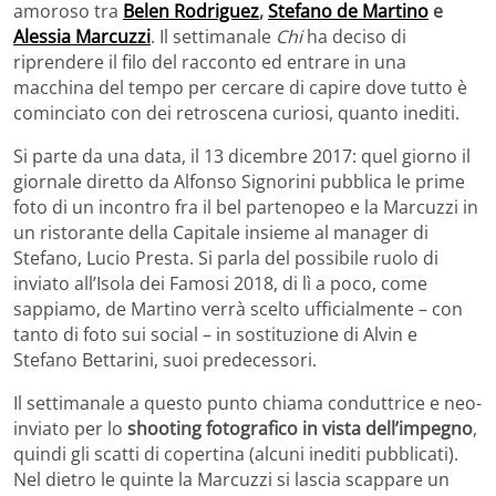
amoroso tra
Belen Rodriguez
,
Stefano de Martino
e
Alessia Marcuzzi
. Il settimanale
Chi
ha deciso di
riprendere il filo del racconto ed entrare in una
macchina del tempo per cercare di capire dove tutto è
cominciato con dei retroscena curiosi, quanto inediti.
Si parte da una data, il 13 dicembre 2017: quel giorno il
giornale diretto da Alfonso Signorini pubblica le prime
foto di un incontro fra il bel partenopeo e la Marcuzzi in
un ristorante della Capitale insieme al manager di
Stefano, Lucio Presta. Si parla del possibile ruolo di
inviato all’Isola dei Famosi 2018, di lì a poco, come
sappiamo, de Martino verrà scelto ufficialmente – con
tanto di foto sui social – in sostituzione di Alvin e
Stefano Bettarini, suoi predecessori.
Il settimanale a questo punto chiama conduttrice e neo-
inviato per lo
shooting fotografico in vista dell’impegno
,
quindi gli scatti di copertina (alcuni inediti pubblicati).
Nel dietro le quinte la Marcuzzi si lascia scappare un