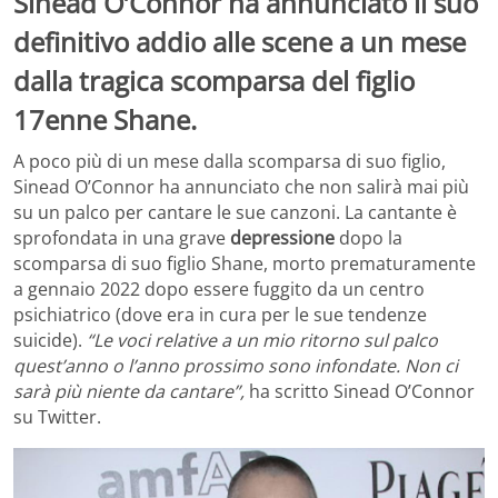
Sinead O’Connor ha annunciato il suo
definitivo addio alle scene a un mese
dalla tragica scomparsa del figlio
17enne Shane.
A poco più di un mese dalla scomparsa di suo figlio,
Sinead O’Connor ha annunciato che non salirà mai più
su un palco per cantare le sue canzoni. La cantante è
sprofondata in una grave
depressione
dopo la
scomparsa di suo figlio Shane, morto prematuramente
a gennaio 2022 dopo essere fuggito da un centro
psichiatrico (dove era in cura per le sue tendenze
suicide).
“Le voci relative a un mio ritorno sul palco
quest’anno o l’anno prossimo sono infondate. Non ci
sarà più niente da cantare”,
ha scritto Sinead O’Connor
su Twitter.