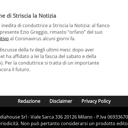
e di Striscia la Notizia
inedita di conduttrice a Striscia la Notizia: al fianco
presente Ezio Greggio, rimasto “orfano” del suo
itivo
al Coronavirus alcuni giorni fa.
discusse della tv degli ultimi mesi: dopo aver
 ha affidato a lei la fascia del sabato e della
. Per la conduttrice si tratta di un importante
ncora il futuro.
Redazione
Disclaimer
Privacy Policy
iahouse Srl - Viale Sarca 336 20126 Milano - P.Iva 06933670
iodicità. Non può pertanto considerarsi un prodotto editoria