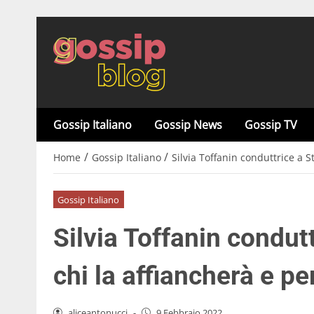
Gossip Italiano
Gossip News
Gossip TV
/
/
Home
Gossip Italiano
Silvia Toffanin conduttrice a S
Gossip Italiano
Silvia Toffanin condutt
chi la affiancherà e p
aliceantonucci
-
9 Febbraio 2022