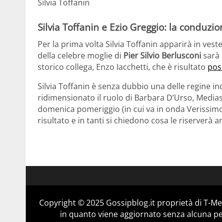
Silvia Toffanin
Silvia Toffanin e Ezio Greggio: la conduzion
Per la prima volta Silvia Toffanin apparirà in veste 
della celebre moglie di
Pier Silvio Berlusconi
sarà 
storico collega, Enzo Iacchetti, che è risultato
pos
Silvia Toffanin è senza dubbio una delle regine in
ridimensionato il ruolo di Barbara D’Urso, Mediaset
domenica pomeriggio (in cui va in onda Verissimo)
risultato e in tanti si chiedono cosa le riserverà a
Copyright © 2025 Gossipblog.it proprietà di T-Med
in quanto viene aggiornato senza alcuna per