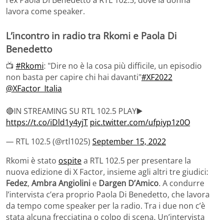
l’ex Paola Di Benedetto a RTL 102.5, dove la donna
lavora come speaker.
L’incontro in radio tra Rkomi e Paola Di
Benedetto
📺
#Rkomi
: "Dire no è la cosa più difficile, un episodio
non basta per capire chi hai davanti"
#XF2022
@XFactor_Italia
🔴IN STREAMING SU RTL 102.5 PLAY▶️
https://t.co/iDld1y4yjT
pic.twitter.com/ufpiyp1z0O
— RTL 102.5 (@rtl1025)
September 15, 2022
Rkomi è stato
ospite
a RTL 102.5 per presentare la
nuova edizione di X Factor, insieme agli altri tre giudici:
Fedez
,
Ambra Angiolini
e
Dargen D’Amico
. A condurre
l’intervista c’era proprio Paola Di Benedetto, che lavora
da tempo come speaker per la radio. Tra i due non c’è
stata alcuna frecciatina o colpo di scena. Un’intervista