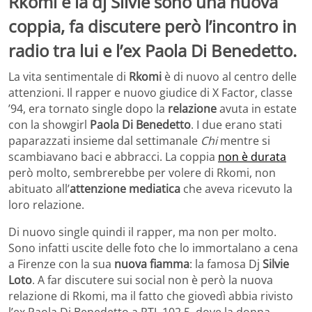
Rkomi e la dj Silvie sono una nuova
coppia, fa discutere però l’incontro in
radio tra lui e l’ex Paola Di Benedetto.
La vita sentimentale di
Rkomi
è di nuovo al centro delle
attenzioni. Il rapper e nuovo giudice di X Factor, classe
’94, era tornato single dopo la
relazione
avuta in estate
con la showgirl
Paola Di Benedetto
. I due erano stati
paparazzati insieme dal settimanale
Chi
mentre si
scambiavano baci e abbracci. La coppia
non è durata
però molto, sembrerebbe per volere di Rkomi, non
abituato all’
attenzione mediatica
che aveva ricevuto la
loro relazione.
Di nuovo single quindi il rapper, ma non per molto.
Sono infatti uscite delle foto che lo immortalano a cena
a Firenze con la sua
nuova fiamma
: la famosa Dj
Silvie
Loto
. A far discutere sui social non è però la nuova
relazione di Rkomi, ma il fatto che giovedì abbia rivisto