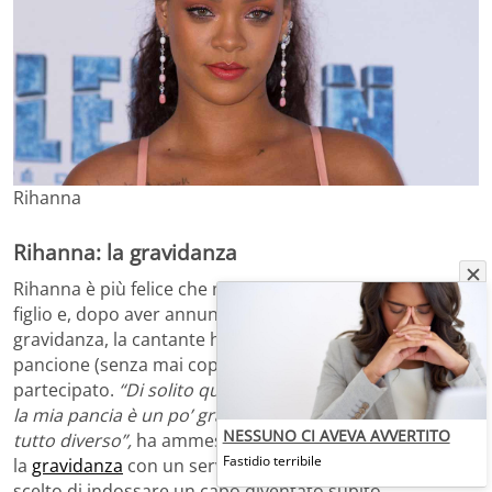
Rihanna
Rihanna: la gravidanza
Rihanna è più felice che mai dell’arrivo del suo primo
figlio e, dopo aver annunciato pubblicamente la
gravidanza, la cantante ha deciso di sfoggiare il
pancione (senza mai coprirlo) a tutti gli eventi a cui ha
partecipato.
“Di solito quando sono sul tappeto rosso e
la mia pancia è un po’ grande è un problema, ma ora è
NESSUNO CI AVEVA AVVERTITO
tutto diverso”,
ha ammesso entusiasta. Nell’annunciare
Fastidio terribile
la
gravidanza
con un servizio fotografico, Rihanna ha
scelto di indossare un capo diventato subito