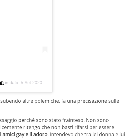
t)
in data:
5 Set 2020 alle ore 5:14 PDT
i subendo altre polemiche, fa una precisazione sulle
messaggio perché sono stato frainteso. Non sono
icemente ritengo che non basti rifarsi per essere
amici gay e li adoro
. Intendevo che tra lei donna e lui