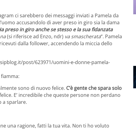
tagram ci sarebbero dei messaggi inviati a Pamela da
o l’uomo accusandolo di aver preso in giro sia la dama
a preso in giro anche se stesso e la sua fidanzata
ona
(si riferisce ad Enzo, ndr)
va smascherata
“. Pamela
ricevuti dalla follower, accendendo la miccia dello
ssipblog.it/post/623971/uomini-e-donne-pamela-
x fiamma:
nalmente sono di nuovo felice.
C’è gente che spara solo
felice. E’ incredibile che queste persone non perdano
 a sparlare.
ne una ragione, fatti la tua vita. Non ti ho voluto