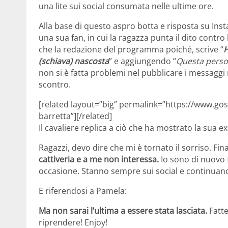
una lite sui social consumata nelle ultime ore.
Alla base di questo aspro botta e risposta su Ins
una sua fan, in cui la ragazza punta il dito contr
che la redazione del programma poiché, scrive “
H
(schiava) nascosta
” e aggiungendo “
Questa pers
non si è fatta problemi nel pubblicare i messaggi 
scontro.
[related layout=”big” permalink=”https://www.go
barretta”][/related]
Il cavaliere replica a ciò che ha mostrato la sua e
Ragazzi, devo dire che mi è tornato il sorriso. Fi
cattiveria e a me non interessa.
Io sono di nuovo 
occasione. Stanno sempre sui social e continuano
E riferendosi a Pamela:
Ma non sarai l’ultima a essere stata lasciata.
Fatte
riprendere! Enjoy!