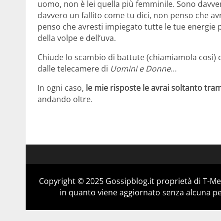
uomo, non è lei quella più femminile. Sono davver
davvero un fallito come tu dici, non penso che a
penso che avresti impiegato tutte le tue energie 
della volpe e dell’uva.
Chiude lo scambio di battute (chiamiamola così
dalle telecamere di
Uomini e Donne
…
In ogni caso,
le mie risposte le avrai soltanto trami
andando oltre.
Copyright © 2025 Gossipblog.it proprietà di T-Med
in quanto viene aggiornato senza alcuna per