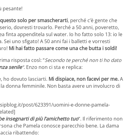
ù pesante!
o questo solo per smascherarti
, perché c’è gente che
erio, dovresti trovarlo. Perché a 50 anni, poveretto,
a finta appenditela sul water. Io ho fatto solo 13: io le
ei uno sfigato! A 50 anni fai i balletti e vorresti
uro!
Mi hai fatto passare come una che butta i soldi!
ima risposta così: “
Secondo te perché non ti ho dato
nza senile
“
. Enzo non ci sta e replica:
, ho dovuto lasciarti.
Mi dispiace, non facevi per me.
A
e la donna femminile. Non basta avere un involucro di
ssipblog.it/post/623391/uomini-e-donne-pamela-
elated]
e insegnarti di più l’amichetto tuo
“. Il riferimento non
persona che Pamela conosce parecchio bene. La dama
accia ribattendo: