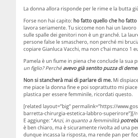
La donna allora risponde per le rime e la butta gi
Forse non hai capito:
ho fatto quello che ho fatt
lavora seriamente. Tu siccome non hai un lavoro s
sulle spalle dei genitori non è un granché. La laure
persone false le smaschero, non perché mi brucia. S
copiare Gianluca Vacchi, ma non c’hai manco 1 e
Pamela è un fiume in piena che conclude la sua pr
un figlio? Perché
avevo già sentito puzza di deme
Non si stancherà mai di parlare di me.
Mi dispiace
me piace la donna fine e poi soprattutto mi piac
plastica per essere femminile, ricordati questo.
[related layout=”big” permalink=”https://www.go
barretta-chirurgia-estetica-labbro-superirore”][/r
E aggiunge: “
Anzi, in quanto a femminilità
potrebb
è ben chiaro, ma è sicuramente rivolta ad una 
dunque incassa la risposta, ma rende pan per foc