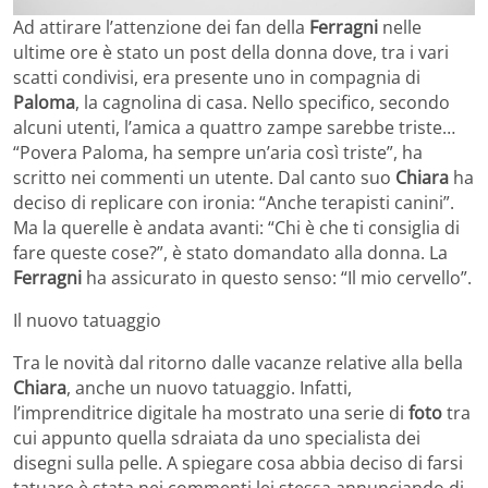
Ad attirare l’attenzione dei fan della
Ferragni
nelle
ultime ore è stato un post della donna dove, tra i vari
scatti condivisi, era presente uno in compagnia di
Paloma
, la cagnolina di casa. Nello specifico, secondo
alcuni utenti, l’amica a quattro zampe sarebbe triste…
“Povera Paloma, ha sempre un’aria così triste”, ha
scritto nei commenti un utente. Dal canto suo
Chiara
ha
deciso di replicare con ironia: “Anche terapisti canini”.
Ma la querelle è andata avanti: “Chi è che ti consiglia di
fare queste cose?”, è stato domandato alla donna. La
Ferragni
ha assicurato in questo senso: “Il mio cervello”.
Il nuovo tatuaggio
Tra le novità dal ritorno dalle vacanze relative alla bella
Chiara
, anche un nuovo tatuaggio. Infatti,
l’imprenditrice digitale ha mostrato una serie di
foto
tra
cui appunto quella sdraiata da uno specialista dei
disegni sulla pelle. A spiegare cosa abbia deciso di farsi
tatuare è stata nei commenti lei stessa annunciando di