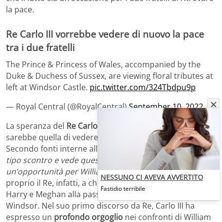
la pace.
Re Carlo III vorrebbe vedere di nuovo la pace
tra i due fratelli
The Prince & Princess of Wales, accompanied by the
Duke & Duchess of Sussex, are viewing floral tributes at
left at Windsor Castle.
pic.twitter.com/324Tbdpu9p
— Royal Central (@RoyalCentral)
September 10, 2022
La speranza del
Re Carlo III
, padre dei due uomini,
sarebbe quella di vedere di
nuovo la pace
in famiglia.
Secondo fonti interne alla famiglia, Carlo
“odia qualsiasi
tipo scontro e vede questo periodo di lutto come
un’opportunità per William e Harry”
. Sarebbe stato
NESSUNO CI AVEVA AVVERTITO
proprio il Re, infatti, a chiedere a William di
invitar
e
Fastidio terribile
Harry e Meghan alla passeggiata fuori dal castello di
Windsor. Nel suo primo discorso da Re, Carlo III ha
espresso un
profondo orgoglio
nei confronti di William