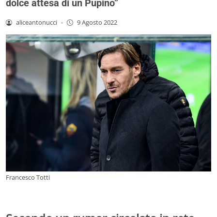
dolce attesa di un Pupino”
aliceantonucci
-
9 Agosto 2022
Francesco Totti