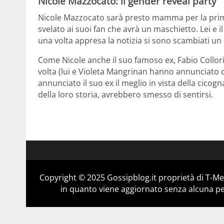
Nicole Mazzocato: il gender reveal party
Nicole Mazzocato sarà presto mamma per la prima 
svelato ai suoi fan che avrà un maschietto. Lei e 
una volta appresa la notizia si sono scambiati un
Come Nicole anche il suo famoso ex, Fabio Collori
volta (lui e Violeta Mangrinan hanno annunciato di
annunciato il suo ex il meglio in vista della cicog
della loro storia, avrebbero smesso di sentirsi.
Copyright © 2025 Gossipblog.it proprietà di T-Med
in quanto viene aggiornato senza alcuna per