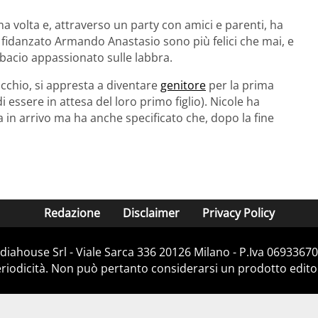
volta e, attraverso un party con amici e parenti, ha
il fidanzato Armando Anastasio sono più felici che mai, e
 bacio appassionato sulle labbra.
cchio, si appresta a diventare
genitore
per la prima
 essere in attesa del loro primo figlio). Nicole ha
na in arrivo ma ha anche specificato che, dopo la fine
Redazione
Disclaimer
Privacy Policy
iahouse Srl - Viale Sarca 336 20126 Milano - P.Iva 06933670
iodicità. Non può pertanto considerarsi un prodotto editoria