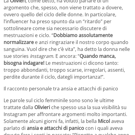
La
Olivieri
, come detto, ha voluto parlare di un
argomento che, spesso, non viene trattato a dovere,
ovvero quello del ciclo delle donne. In particolare,
l’influencer ha preso spunto da un “ritardo” per
sottolineare come sia necessario discutere di
mestruazioni e ciclo. “
Dobbiamo assolutamente
normalizzare
e anzi ringraziare il nostro corpo quando
sanguina. Vuol dire che c’è vita”, ha detto la donna nelle
sue stories
Instagram
. E ancora: “
Quando manca,
bisogna indagare!
Le mestruazioni ci dicono tanto:
troppo abbondanti, troppo scarse, irregolari, assenti,
perdite durante il ciclo, dategli importanza!”.
Il racconto personale tra ansia e attacchi di panico
Le parole sul ciclo femminile sono sono le ultime
trattate dalla
Olivieri
che spesso usa la sua visibilità su
Instagram per affrontare argomenti molto importanti.
Solamente alcuni giorni fa, infatti, la bella
Micol
aveva
parlato di
ansia e attacchi di panico
con i quali aveva
dovuto fare i conti in passato: “Rispetto a qualche anno