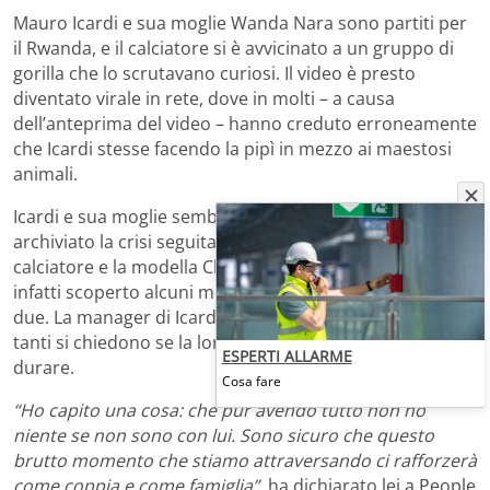
Mauro Icardi e sua moglie Wanda Nara sono partiti per
il Rwanda, e il calciatore si è avvicinato a un gruppo di
gorilla che lo scrutavano curiosi. Il video è presto
diventato virale in rete, dove in molti – a causa
dell’anteprima del video – hanno creduto erroneamente
che Icardi stesse facendo la pipì in mezzo ai maestosi
animali.
Icardi e sua moglie sembrano aver definitivamente
archiviato la crisi seguita a quanto accaduto tra il
calciatore e la modella China Suarez: Wanda aveva
infatti scoperto alcuni messaggi compromettenti tra i
due. La manager di Icardi ha deciso di
perdonarlo
, e in
tanti si chiedono se la loro unione sia destinata a
ESPERTI ALLARME
durare.
Cosa fare
“Ho capito una cosa: che pur avendo tutto non ho
niente se non sono con lui. Sono sicuro che questo
brutto momento che stiamo attraversando ci rafforzerà
come coppia e come famiglia”,
ha dichiarato lei a People