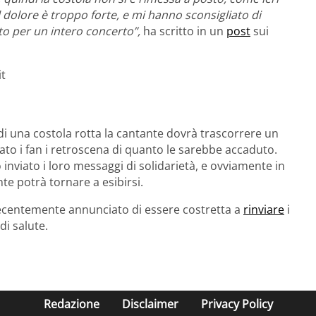
l dolore è troppo forte, e mi hanno sconsigliato di
ito per un intero concerto”,
ha scritto in un
post
sui
t
di una costola rotta la cantante dovrà trascorrere un
ato i fan i retroscena di quanto le sarebbe accaduto.
no inviato i loro messaggi di solidarietà, e ovviamente in
te potrà tornare a esibirsi.
ecentemente annunciato di essere costretta a
rinviare
i
di salute.
Redazione
Disclaimer
Privacy Policy