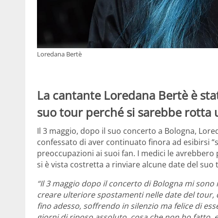
Loredana Bertè
La cantante Loredana Bertè è stat
suo tour perché si sarebbe rotta 
Il 3 maggio, dopo il suo concerto a Bologna, Lore
confessato di aver continuato finora ad esibirsi “
preoccupazioni ai suoi fan. I medici le avrebber
si è vista costretta a rinviare alcune date del suo 
“Il 3 maggio dopo il concerto di Bologna mi sono 
creare ulteriore spostamenti nelle date del tour, 
fino adesso, soffrendo in silenzio ma felice di e
giorni di riposo assoluto, cosa che non ho fatto, 