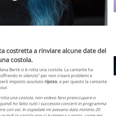
a costretta a rinviare alcune date del
una costola.
dana Bertè si è rotta una costola. La cantante ha
soffrendo in silenzio” per non creare problemi e
o però imposto assoluto
riposo
, e per questo la cantante
tour.
rotta una costola, non volevo farvi preoccupare o
quindi ho fatto tutti i successivi concerti in programma
ssere con voi. In ospedale mi avevano dato minimo 20
e quindi la costola non si è rimessa a posto, come ieri