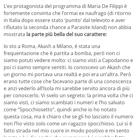
L’ex protagonista del programma di Maria De Filippi è
fortemente convinta che l’ormai ex naufrago (di ritorno
in Italia dopo essere stato ‘punito’ dal televoto e aver
rifiutato la seconda chance a Parasite Island) non abbia
mostrata
la parte più bella del suo carattere:
Io sto a Roma, Akash a Milano, é stata una
frequentazione che è partita a bomba, però non ci
siamo potuti vedere molto: ci siamo visti a Capodanno e
poi ci siamo sempre sentiti. Io conoscevo un Akash che
un giorno mi portava una realtà e poi era un’altra. Però
erano tutte cose che facevano parte di una conoscenza
e anzi vederlo all’Isola mi sarebbe servito ancora di più
per conoscerlo. Vi svelo un segreto: la prima volta che ci
siamo visti, ci siamo scambiati i numeri e l’ho salvato
come “Spocchiosetto“, quindi anche io ho notato
questa cosa, ma è chiaro che se gli ho lasciato il numero
non l’ho visto solo come un ragazzo spocchioso. Lui si è
fatto strada nel mio cuore in modo positivo e mi sento