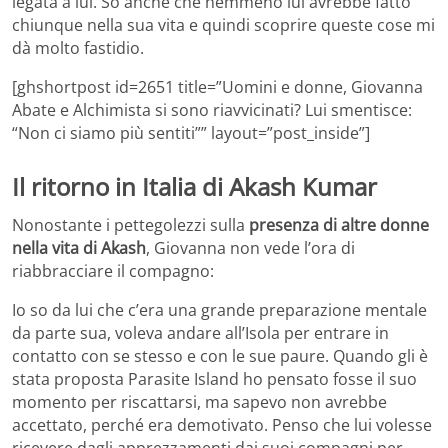
legata a lui. So anche che nemmeno lui avrebbe fatto
chiunque nella sua vita e quindi scoprire queste cose mi
dà molto fastidio.
[ghshortpost id=2651 title=”Uomini e donne, Giovanna
Abate e Alchimista si sono riavvicinati? Lui smentisce:
“Non ci siamo più sentiti”” layout=”post_inside”]
Il ritorno in Italia di Akash Kumar
Nonostante i pettegolezzi sulla
presenza di altre donne
nella vita di Akash
, Giovanna non vede l’ora di
riabbracciare il compagno:
Io so da lui che c’era una grande preparazione mentale
da parte sua, voleva andare all’Isola per entrare in
contatto con se stesso e con le sue paure. Quando gli è
stata proposta Parasite Island ho pensato fosse il suo
momento per riscattarsi, ma sapevo non avrebbe
accettato, perché era demotivato. Penso che lui volesse
ricevere dagli apprezzamenti dai suoi compagni per