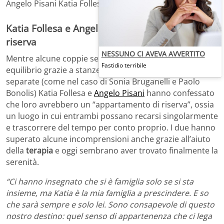
Angelo Pisani Katia Follesa
Katia Follesa e Angelo Pisani: l’appartamento di
riserva
NESSUNO CI AVEVA AVVERTITO
Mentre alcune coppie sembrano aver trovato il loro
Fastidio terribile
equilibrio grazie a stanze separate o addirittura a case
separate (come nel caso di Sonia Bruganelli e Paolo
Bonolis) Katia Follesa e
Angelo Pisani
hanno confessato
che loro avrebbero un “appartamento di riserva”, ossia
un luogo in cui entrambi possano recarsi singolarmente
e trascorrere del tempo per conto proprio. I due hanno
superato alcune incomprensioni anche grazie all’aiuto
della
terapia
e oggi sembrano aver trovato finalmente la
serenità.
“Ci hanno insegnato che si è famiglia solo se si sta
insieme, ma Katia è la mia famiglia a prescindere. E so
che sarà sempre e solo lei. Sono consapevole di questo
nostro destino: quel senso di appartenenza che ci lega