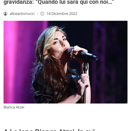
gravidanza: “Quando lui sarà qui con noi…”
aliceantonucci
-
14 Dicembre 2022
Bianca Atzei