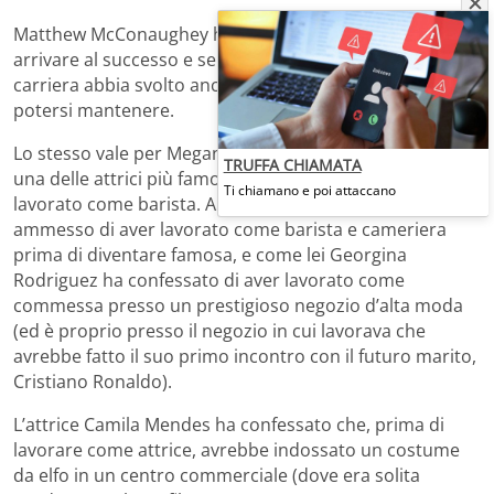
Matthew McConaughey ha fatto tanta gavetta prima di
arrivare al successo e sembra che agli esordi della sua
carriera abbia svolto anche il lavoro di
lavapiatti
per
potersi mantenere.
Lo stesso vale per Megan Fox, che prima di diventare
TRUFFA CHIAMATA
una delle attrici più famose e amate del mondo avrebbe
Ti chiamano e poi attaccano
lavorato come barista. Anche Jennifer Aniston ha
ammesso di aver lavorato come barista e cameriera
prima di diventare famosa, e come lei Georgina
Rodriguez ha confessato di aver lavorato come
commessa presso un prestigioso negozio d’alta moda
(ed è proprio presso il negozio in cui lavorava che
avrebbe fatto il suo primo incontro con il futuro marito,
Cristiano Ronaldo).
L’attrice Camila Mendes ha confessato che, prima di
lavorare come attrice, avrebbe indossato un costume
da elfo in un centro commerciale (dove era solita