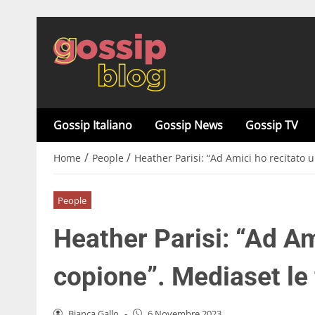
Gossip Italiano
Gossip News
Gossip TV
/
/
Home
People
Heather Parisi: “Ad Amici ho recitato 
People
Heather Parisi: “Ad Am
copione”. Mediaset le
Bianca Gallo
-
6 Novembre 2023