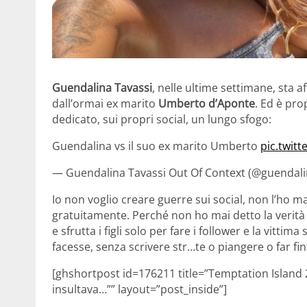
Guendalina Tavassi
, nelle ultime settimane, sta 
dall’ormai ex marito
Umberto d’Aponte
. Ed è pro
dedicato, sui propri social, un lungo sfogo:
Guendalina vs il suo ex marito Umberto
pic.twit
— Guendalina Tavassi Out Of Context (@guendal
Io non voglio creare guerre sui social, non l’ho ma
gratuitamente. Perché non ho mai detto la verità e
e sfrutta i figli solo per fare i follower e la vittim
facesse, senza scrivere str…te o piangere o far fi
[ghshortpost id=176211 title=”Temptation Island
insultava…”” layout=”post_inside”]