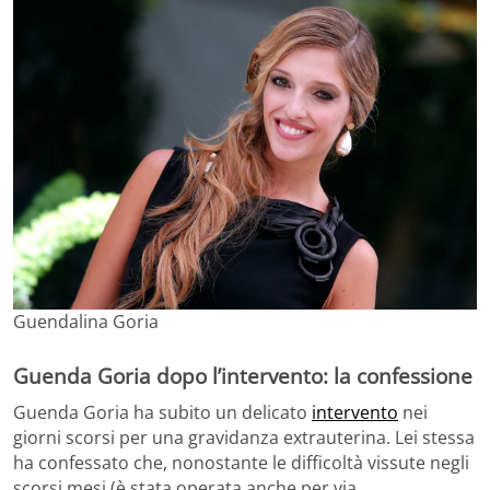
Guendalina Goria
Guenda Goria dopo l’intervento: la confessione
Guenda Goria ha subito un delicato
intervento
nei
giorni scorsi per una gravidanza extrauterina. Lei stessa
ha confessato che, nonostante le difficoltà vissute negli
scorsi mesi (è stata operata anche per via