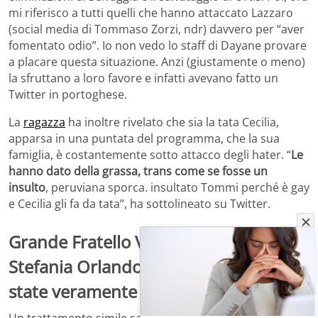
mi riferisco a tutti quelli che hanno attaccato Lazzaro
(social media di Tommaso Zorzi, ndr) davvero per “aver
fomentato odio”. Io non vedo lo staff di Dayane provare
a placare questa situazione. Anzi (giustamente o meno)
la sfruttano a loro favore e infatti avevano fatto un
Twitter in portoghese.
La
ragazza
ha inoltre rivelato che sia la tata Cecilia,
apparsa in una puntata del programma, che la sua
famiglia, è costantemente sotto attacco degli hater. “
Le
hanno dato della grassa, trans come se fosse un
insulto
, peruviana sporca. insultato Tommi perché è gay
e Cecilia gli fa da tata”, ha sottolineato su Twitter.
Grande Fratello Vip, il marito di
Stefania Orlando contro gli hater: “Mi
state veramente stressando”