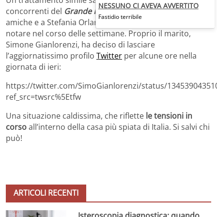
Un trattamento simile sarebbe però riservato ad altri
NESSUNO CI AVEVA AVVERTITO
concorrenti del
Grande Fratello Vip
. Anche alle due
Fastidio terribile
amiche e a Stefania Orlando, che come loro si è fatta
notare nel corso delle settimane. Proprio il marito,
Simone Gianlorenzi, ha deciso di lasciare
l’aggiornatissimo profilo
Twitter
per alcune ore nella
giornata di ieri:
https://twitter.com/SimoGianlorenzi/status/1345390435
ref_src=twsrc%5Etfw
Una situazione caldissima, che riflette
le tensioni in
corso
all’interno della casa più spiata di Italia. Si salvi chi
può!
ARTICOLI RECENTI
Isteroscopia diagnostica: quando