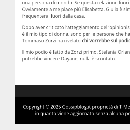
una persona di mondo. Se questa relazione fuori
Ovviamente a me piace più Elisabetta. Giulia è sim
frequenterai fuori dalla casa.
Dopo aver criticato l’atteggiamento dell’opinionis
è il mio tipo di donna, sono per le persone che ha
Tommaso Zorzi ha rivelato
chi vorrebbe sul podi
Il mio podio è fatto da Zorzi primo, Stefania Orl
potrebbe vincere Dayane, nulla è scontato.
Copyright © 2025 Gossipblog.it proprietà di T-Med
in quanto viene aggiornato senza alcuna per