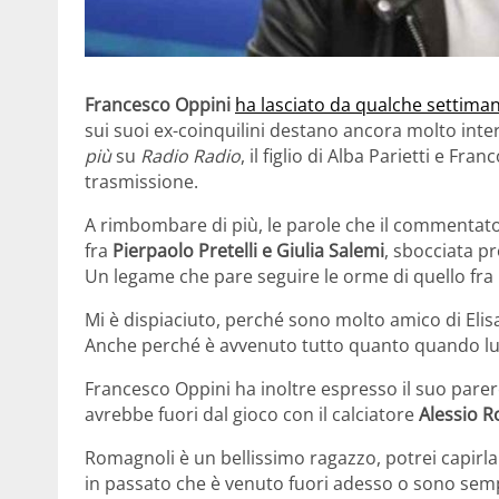
Francesco Oppini
ha lasciato da qualche settima
sui suoi ex-coinquilini destano ancora molto int
più
su
Radio Radio
, il figlio di Alba Parietti e Fr
trasmissione.
A rimbombare di più, le parole che il commentator
fra
Pierpaolo Pretelli e Giulia Salemi
, sbocciata pr
Un legame che pare seguire le orme di quello fra l
Mi è dispiaciuto, perché sono molto amico di Elisab
Anche perché è avvenuto tutto quanto quando lu
Francesco Oppini ha inoltre espresso il suo parere
avrebbe fuori dal gioco con il calciatore
Alessio R
Romagnoli è un bellissimo ragazzo, potrei capirla. 
in passato che è venuto fuori adesso o sono semp