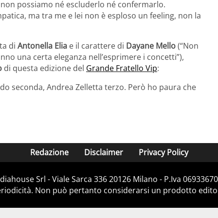
 non possiamo né escluderlo né confermarlo.
patica, ma tra me e lei non è esploso un feeling, non la
ta di
Antonella Elia
e il carattere di
Dayane Mello
(“Non
nno una certa eleganza nell’esprimere i concetti”),
o
di questa edizione del
Grande Fratello Vip
:
ando seconda, Andrea Zelletta terzo. Però ho paura che
Redazione
Disclaimer
Privacy Policy
iahouse Srl - Viale Sarca 336 20126 Milano - P.Iva 06933670
iodicità. Non può pertanto considerarsi un prodotto editoria