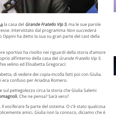
na
la casa del
Grande Fratello Vip 5
, ma le sue parole
eresse. Intervistato dal programma
Non succederà
anco Oppini ha detto la sua su gran parte del cast della
e sportivo ha rivolto nei riguardi della storia d’amore
oprio all’interno della casa del
Grande Fratello Vip 5
.
’ex velino ed Elisabetta Gregoraci:
etta, di vedere dei copia-incolla fatti poi con Giulia.
i era confuso per Ariadna Romero.
 sul pettegolezzo circa la storia che Giulia Salemi
omagnoli
. Che ne pensa? Sarà vero?
Il vociferare fa parte del sistema. O c’è stato qualcosa
licemente amici. Giulia non la conosco, diciamo che è