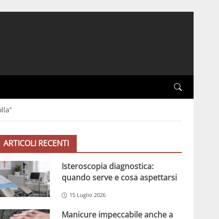
lla”
ARTICOLI RECENTI
Isteroscopia diagnostica:
quando serve e cosa aspettarsi
15 Luglio 2026
Manicure impeccabile anche a