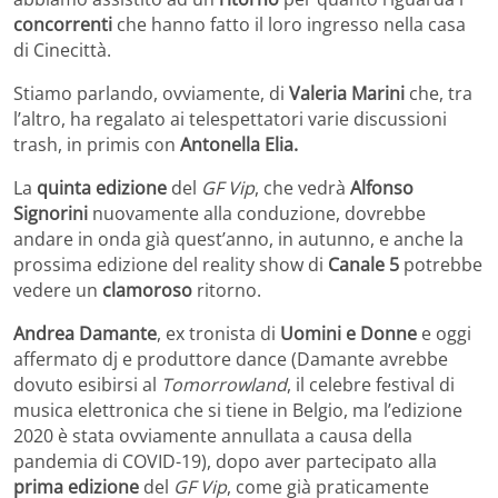
concorrenti
che hanno fatto il loro ingresso nella casa
di Cinecittà.
Stiamo parlando, ovviamente, di
Valeria Marini
che, tra
l’altro, ha regalato ai telespettatori varie discussioni
trash, in primis con
Antonella Elia.
La
quinta edizione
del
GF Vip
, che vedrà
Alfonso
Signorini
nuovamente alla conduzione, dovrebbe
andare in onda già quest’anno, in autunno, e anche la
prossima edizione del reality show di
Canale 5
potrebbe
vedere un
clamoroso
ritorno.
Andrea Damante
, ex tronista di
Uomini e Donne
e oggi
affermato dj e produttore dance (Damante avrebbe
dovuto esibirsi al
Tomorrowland
, il celebre festival di
musica elettronica che si tiene in Belgio, ma l’edizione
2020 è stata ovviamente annullata a causa della
pandemia di COVID-19), dopo aver partecipato alla
prima edizione
del
GF Vip
, come già praticamente