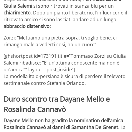
Giulia Salemi
si sono ritrovati in stanza blu per un
chiarimento
. Dopo un pianto liberatorio, l’influencer e il
ritrovato amico si sono lasciati andare ad un lungo
abbraccio distensivo:
Zorzi: “Mettiamo una pietra sopra, ti voglio bene, ci
rimango male a vederti così, ho un cuore”.
[ghshortpost id=173191 title=”Tommaso Zorzi su Giulia
Salemi ribadisce: “E’ un’ottima conoscente ma non è
un’amica”” layout=”post_inside”]
La modella italo-persiana è sicura di perdere il televoto
settimanale contro Stefania Orlando.
Duro scontro tra Dayane Mello e
Rosalinda Cannavò
Dayane Mello non ha gradito la nomination dell’amica
Rosalinda Cannavò ai danni di Samantha De Grenet
. La