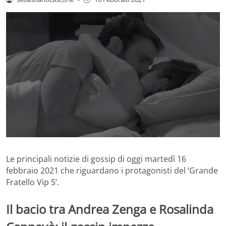
Le principali notizie di gossip di oggi martedì 16
febbraio 2021 che riguardano i protagonisti del ‘Grande
Fratello Vip 5’.
Il bacio tra Andrea Zenga e Rosalinda