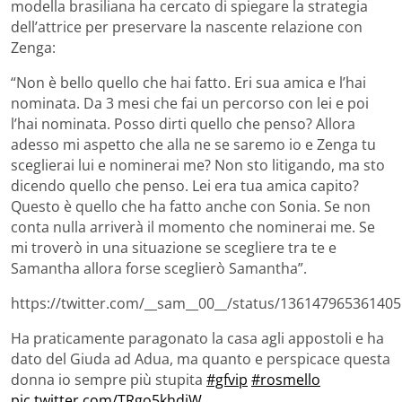
modella brasiliana ha cercato di spiegare la strategia
dell’attrice per preservare la nascente relazione con
Zenga:
“Non è bello quello che hai fatto. Eri sua amica e l’hai
nominata. Da 3 mesi che fai un percorso con lei e poi
l’hai nominata. Posso dirti quello che penso? Allora
adesso mi aspetto che alla ne se saremo io e Zenga tu
sceglierai lui e nominerai me? Non sto litigando, ma sto
dicendo quello che penso. Lei era tua amica capito?
Questo è quello che ha fatto anche con Sonia. Se non
conta nulla arriverà il momento che nominerai me. Se
mi troverò in una situazione se scegliere tra te e
Samantha allora forse sceglierò Samantha”.
https://twitter.com/__sam__00__/status/13614796536140
Ha praticamente paragonato la casa agli appostoli e ha
dato del Giuda ad Adua, ma quanto e perspicace questa
donna io sempre più stupita
#gfvip
#rosmello
pic.twitter.com/TRgo5khdjW