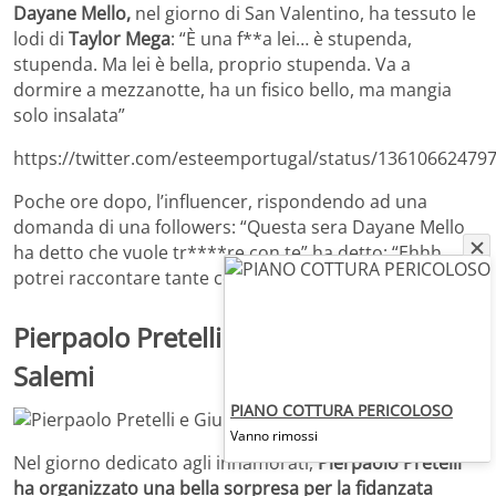
Dayane Mello,
nel giorno di San Valentino, ha tessuto le
lodi di
Taylor Mega
: “È una f**a lei… è stupenda,
stupenda. Ma lei è bella, proprio stupenda. Va a
dormire a mezzanotte, ha un fisico bello, ma mangia
solo insalata”
https://twitter.com/esteemportugal/status/13610662479
Poche ore dopo, l’influencer, rispondendo ad una
domanda di una followers: “Questa sera Dayane Mello
ha detto che vuole tr****re con te” ha detto: “Ehhh…
potrei raccontare tante cose…”.
Pierpaolo Pretelli innamorato di Giulia
Salemi
PIANO COTTURA PERICOLOSO
Vanno rimossi
Nel giorno dedicato agli innamorati,
Pierpaolo Pretelli
ha organizzato una bella sorpresa per la fidanzata